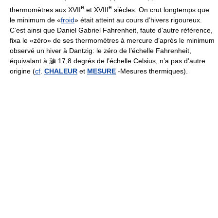
e
e
thermomètres aux XVII
et XVIII
siècles. On crut longtemps que
le minimum de «
froid
» était atteint au cours d’hivers rigoureux.
C’est ainsi que Daniel Gabriel Fahrenheit, faute d’autre référence,
fixa le «zéro» de ses thermomètres à mercure d’après le minimum
observé un hiver à Dantzig: le zéro de l’échelle Fahrenheit,
équivalant à 漣 17,8 degrés de l’échelle Celsius, n’a pas d’autre
origine (
cf
.
CHALEUR
et
MESURE
-Mesures thermiques).