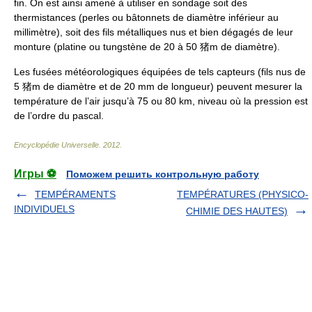
fin. On est ainsi amené à utiliser en sondage soit des
thermistances (perles ou bâtonnets de diamètre inférieur au
millimètre), soit des fils métalliques nus et bien dégagés de leur
monture (platine ou tungstène de 20 à 50 猪m de diamètre).
Les fusées météorologiques équipées de tels capteurs (fils nus de
5 猪m de diamètre et de 20 mm de longueur) peuvent mesurer la
température de l’air jusqu’à 75 ou 80 km, niveau où la pression est
de l’ordre du pascal.
Encyclopédie Universelle
.
2012
.
Игры ⚽
Поможем решить контрольную работу
TEMPÉRAMENTS
TEMPÉRATURES (PHYSICO-
INDIVIDUELS
CHIMIE DES HAUTES)