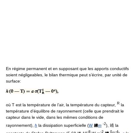
En régime permanent et en supposant que les apports conductifs
soient négligeables, le bilan thermique peut s’écrire, par unité de
surface:
R
où T est la température de l’air, la température du capteur,
la
température d’équilibre de rayonnement (celle que prendrait le
capteur dans le vide, dans les mêmes conditions de
-2
rayonnement),
h
la dissipation superficielle (
W
練
m
), 靖 la
-8
-2
0
-4