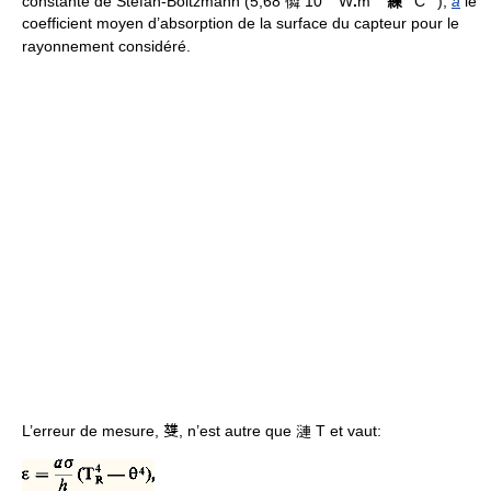
constante de Stefan-Boltzmann (5,68 憐 10
W
.
m
練
C
),
a
le
coefficient moyen d’absorption de la surface du capteur pour le
rayonnement considéré.
L’erreur de mesure, 﨎, n’est autre que 漣 T et vaut: