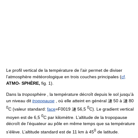
Le profil vertical de la température de l’air permet de diviser
l’atmosphère météorologique en trois couches principales (
cf
.
ATMO- SPHÈRE,
fig. 1).
Dans la
troposphère
, la température décroît depuis le sol jusqu’à
un niveau dit
tropopause
, où elle atteint en général 漣 50 à 漣 80
0
0
C (valeur standard:
face
=F0019 漣 56,5
C). Le gradient vertical
0
moyen est de 6,5
C par kilomètre. L’altitude de la tropopause
décroît de l’équateur au pôle en même temps que sa température
0
s’élève. L’altitude standard est de 11 km à 45
de latitude.