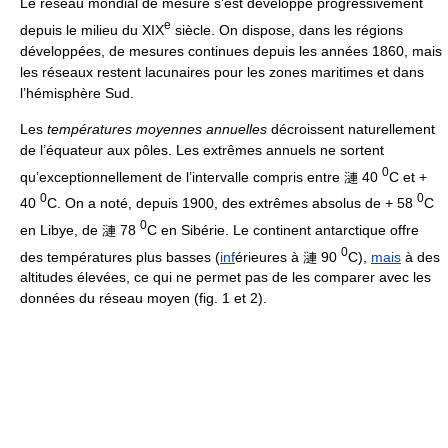
Le réseau mondial de mesure s’est développé progressivement
e
depuis le milieu du XIX
siècle. On dispose, dans les régions
développées, de mesures continues depuis les années 1860, mais
les réseaux restent lacunaires pour les zones maritimes et dans
l’hémisphère Sud.
Les
températures moyennes annuelles
décroissent naturellement
de l’équateur aux pôles. Les extrêmes annuels ne sortent
0
qu’exceptionnellement de l’intervalle compris entre 漣 40
C et +
0
0
40
C. On a noté, depuis 1900, des extrêmes absolus de + 58
C
0
en Libye, de 漣 78
C en Sibérie. Le continent antarctique offre
0
des températures plus basses (
inf
érieures à 漣 90
C),
mais
à des
altitudes élevées, ce qui ne permet pas de les comparer avec les
données du réseau moyen (fig. 1 et 2).