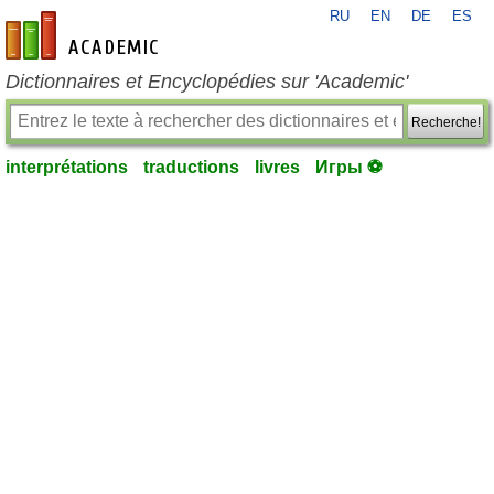
RU
EN
DE
ES
fr-academic.com
Dictionnaires et Encyclopédies sur 'Academic'
Recherche!
interprétations
traductions
livres
Игры ⚽